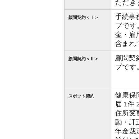
ただき
手続事
顧問契約＜Ⅰ＞
プです
金・雇
含まれ
顧問契
顧問契約＜Ⅱ＞
プです
健康保
スポット契約
届 1件 
住所変
動・訂正届
年金裁