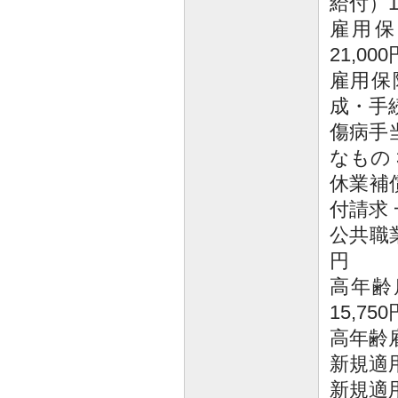
給付）1件
雇用保
21,000
雇用保
成・手続 
傷病手
なもの 3
休業補
付請求 
公共職業
円
高年齢
15,750
高年齢雇
新規適用
新規適用