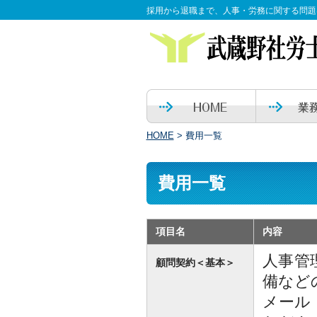
採用から退職まで、人事・労務に関する問題
HOME
>
費用一覧
費用一覧
項目名
内容
人事管
顧問契約＜基本＞
備など
メール