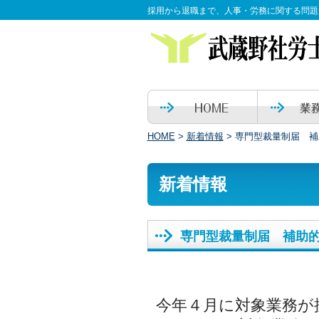
採用から退職まで、人事・労務に関する問題
HOME
>
新着情報
>
専門型裁量制届 補
新着情報
専門型裁量制届 補助
今年４月に対象業務が